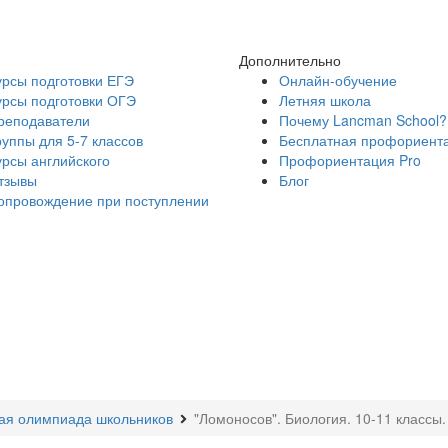
Дополнительно
урсы подготовки ЕГЭ
Онлайн-обучение
урсы подготовки ОГЭ
Летняя школа
реподаватели
Почему Lancman School?
руппы для 5-7 классов
Бесплатная профориент
урсы английского
Профориентация Pro
тзывы
Блог
опровождение при поступлении
ая олимпиада школьников
"Ломоносов". Биология. 10-11 классы.