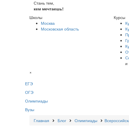
Стань тем,
кем мечтаешь!
Школы
Курсы
Москва
К
Московская область
К
П
Г
К
О
С
и
×
ЕГЭ
ОГЭ
Олимпиады
Вузы
Главная
Блог
Олимпиады
Всероссийск