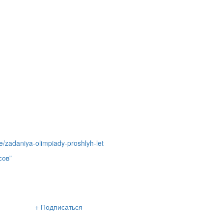
e/zadaniya-olimpiady-proshlyh-let
сов"
сылка «Lancman School»
+ Подписаться